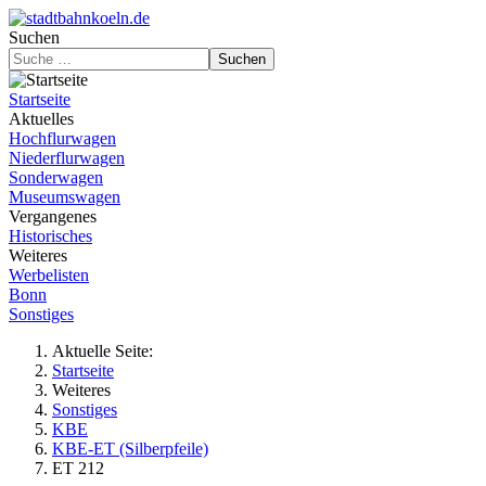
Suchen
Suchen
Startseite
Aktuelles
Hochflurwagen
Niederflurwagen
Sonderwagen
Museumswagen
Vergangenes
Historisches
Weiteres
Werbelisten
Bonn
Sonstiges
Aktuelle Seite:
Startseite
Weiteres
Sonstiges
KBE
KBE-ET (Silberpfeile)
ET 212