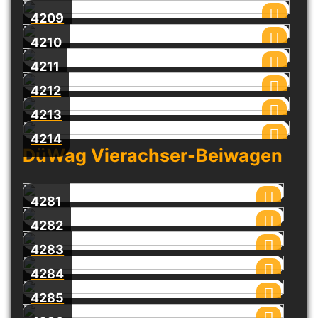
4209
4210
4211
4212
4213
4214
DüWag Vierachser-Beiwagen
4281
4282
4283
4284
4285