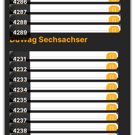
4286
4287
4288
4289
DüWag Sechsachser
4231
4232
4233
4234
4235
4236
4237
4238