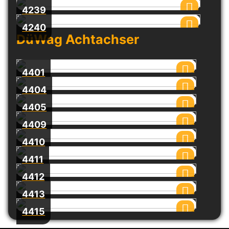
4239
4240
DüWag Achtachser
4401
4404
4405
4409
4410
4411
4412
4413
4415