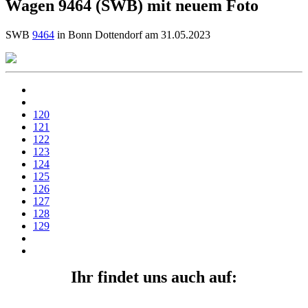
Wagen 9464 (SWB) mit neuem Foto
SWB
9464
in Bonn Dottendorf am 31.05.2023
120
121
122
123
124
125
126
127
128
129
Ihr findet uns auch auf: