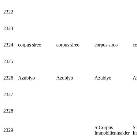
2322
2323
2324
corpus sireo
corpus sireo
corpus sireo
co
2325
2326
Azubiyo
Azubiyo
Azubiyo
A
2327
2328
S-Corpus
S
2329
Immobilienmakler
I