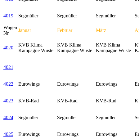
4019
Segmüller
Segmüller
Segmüller
S
Wagen
Januar
Februar
März
Ap
Nr.
KVB Klima
KVB Klima
KVB Klima
K
4020
Kampagne Wüste
Kampagne Wüste
Kampagne Wüste
K
4021
4022
Eurowings
Eurowings
Eurowings
E
4023
KVB-Rad
KVB-Rad
KVB-Rad
K
4024
Segmüller
Segmüller
Segmüller
S
4025
Eurowings
Eurowings
Eurowings
E