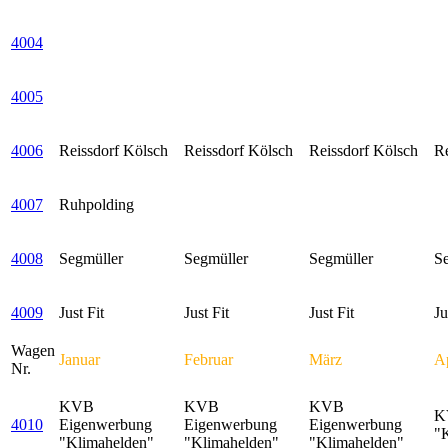
4004
4005
4006
Reissdorf Kölsch
Reissdorf Kölsch
Reissdorf Kölsch
Re
4007
Ruhpolding
4008
Segmüller
Segmüller
Segmüller
S
4009
Just Fit
Just Fit
Just Fit
Ju
Wagen
Januar
Februar
März
Ap
Nr.
KVB
KVB
KVB
K
4010
Eigenwerbung
Eigenwerbung
Eigenwerbung
"
"Klimahelden"
"Klimahelden"
"Klimahelden"