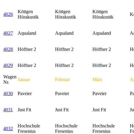
Köttgen
Köttgen
Köttgen
4026
Kö
Hörakustik
Hörakustik
Hörakustik
4027
Aqualand
Aqualand
Aqualand
A
4028
Höffner 2
Höffner 2
Höffner 2
Hö
4029
Höffner 2
Höffner 2
Höffner 2
Hö
Wagen
Januar
Februar
März
Ap
Nr.
4030
Paveier
Paveier
Paveier
Pa
4031
Just Fit
Just Fit
Just Fit
Ju
Hochschule
Hochschule
Hochschule
H
4032
Fresenius
Fresenius
Fresenius
Fr