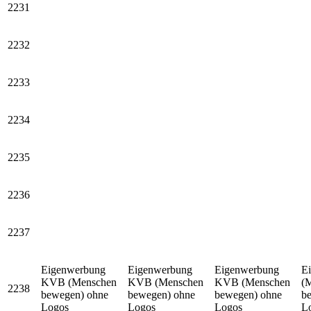
2231
2232
2233
2234
2235
2236
2237
Eigenwerbung
Eigenwerbung
Eigenwerbung
E
KVB (Menschen
KVB (Menschen
KVB (Menschen
(
2238
bewegen) ohne
bewegen) ohne
bewegen) ohne
b
Logos
Logos
Logos
L