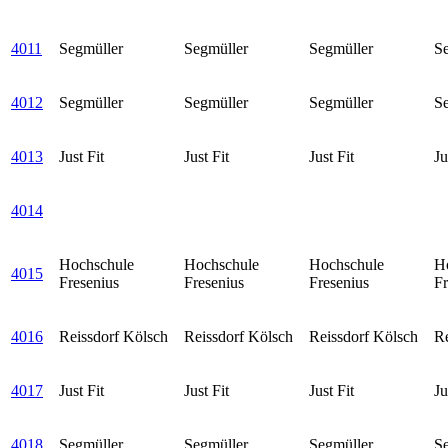
4011
Segmüller
Segmüller
Segmüller
S
4012
Segmüller
Segmüller
Segmüller
S
4013
Just Fit
Just Fit
Just Fit
Ju
4014
Hochschule
Hochschule
Hochschule
H
4015
Fresenius
Fresenius
Fresenius
Fr
4016
Reissdorf Kölsch
Reissdorf Kölsch
Reissdorf Kölsch
Re
4017
Just Fit
Just Fit
Just Fit
Ju
4018
Segmüller
Segmüller
Segmüller
S